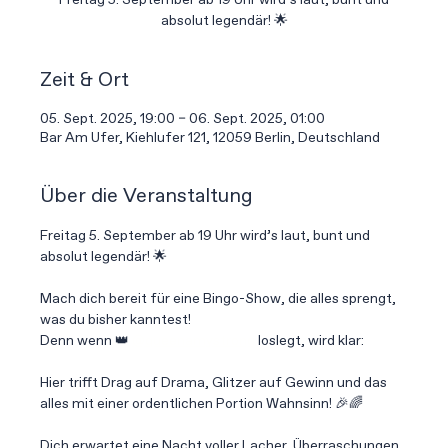
Freitag 5. September ab 19 Uhr wird’s laut, bunt und
absolut legendär! 🌟
Zeit & Ort
05. Sept. 2025, 19:00 – 06. Sept. 2025, 01:00
Bar Am Ufer, Kiehlufer 121, 12059 Berlin, Deutschland
Über die Veranstaltung
Freitag 5. September ab 19 Uhr wird’s laut, bunt und 
absolut legendär! 🌟
Mach dich bereit für eine Bingo-Show, die alles sprengt, 
was du bisher kanntest!
Denn wenn 👑 
@queenamystrong
 loslegt, wird klar:
Hier trifft Drag auf Drama, Glitzer auf Gewinn und das 
alles mit einer ordentlichen Portion Wahnsinn! 🎉🌈
Dich erwartet eine Nacht voller Lacher, Überraschungen 