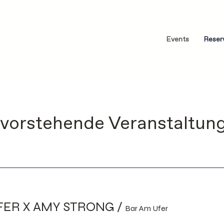
Events
Reser
vorstehende Veranstaltun
FER X AMY STRONG
/
Bar Am Ufer