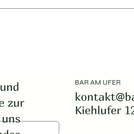
BAR AM UFER
 und
kontakt@b
e zur
Kiehlufer 1
 uns