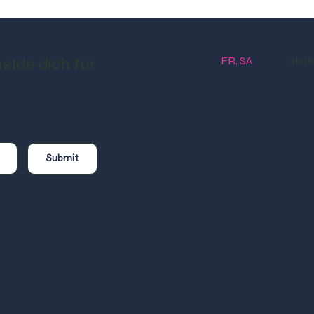
FR, SA
ab 18.
elde dich für
Submit