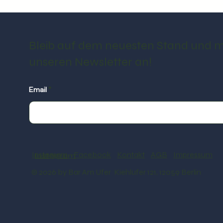
Bleib auf dem neuesten Stand und m
unseren Newsletter an!
Email
Instagram
Facebook
Kontakt
AGB
Impressum
Instagram
© 2026 by Bar Am Ufer Kiehlufer 121, 12059 Berlin