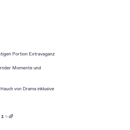
htigen Portion Extravaganz 
lernder Momente und 
 Hauch von Drama inklusive 
n 🌷✨🌈