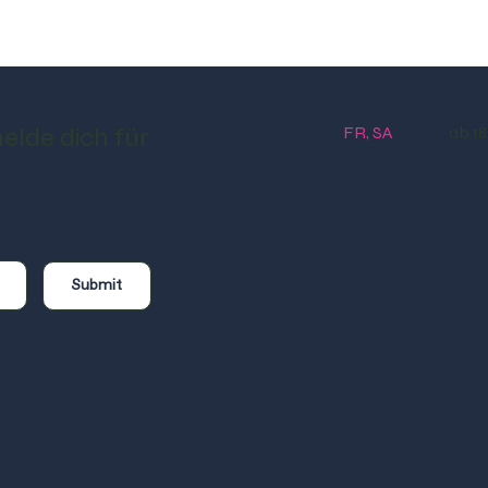
FR, SA
ab 18.
elde dich für
Submit