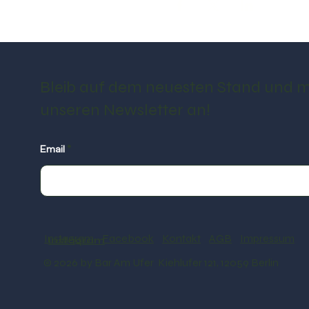
Bleib auf dem neuesten Stand und m
unseren Newsletter an!
Email
Instagram
Facebook
Kontakt
AGB
Impressum
Instagram
© 2026 by Bar Am Ufer Kiehlufer 121, 12059 Berlin