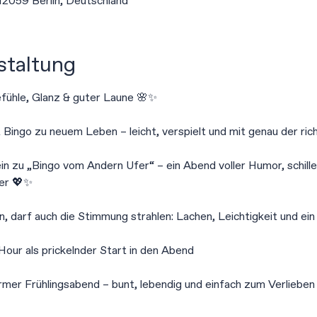
 12059 Berlin, Deutschland
staltung
efühle, Glanz & guter Laune 🌸✨
 Bingo zu neuem Leben – leicht, verspielt und mit genau der ric
n zu „Bingo vom Andern Ufer“ – ein Abend voller Humor, schil
er 💖✨
, darf auch die Stimmung strahlen: Lachen, Leichtigkeit und ein
Hour als prickelnder Start in den Abend
rmer Frühlingsabend – bunt, lebendig und einfach zum Verliebe