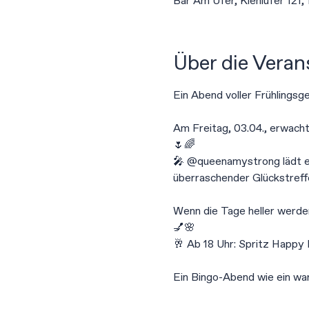
Bar Am Ufer, Kiehlufer 121,
Über die Veran
Ein Abend voller Frühlingsg
Am Freitag, 03.04., erwacht
🌷🌈
🎤 @queenamystrong lädt ei
überraschender Glückstreff
Wenn die Tage heller werden
💅🌸
🥂 Ab 18 Uhr: Spritz Happy 
Ein Bingo-Abend wie ein wa