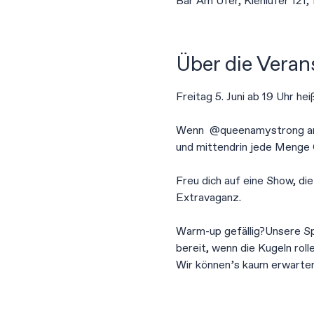
Bar Am Ufer, Kiehlufer 121,
Über die Veran
Freitag 5. Juni ab 19 Uhr h
Wenn  @queenamystrong ans 
und mittendrin jede Menge 
Freu dich auf eine Show, di
Extravaganz.
Warm-up gefällig?Unsere Spr
bereit, wenn die Kugeln rolle
Wir können’s kaum erwarten 