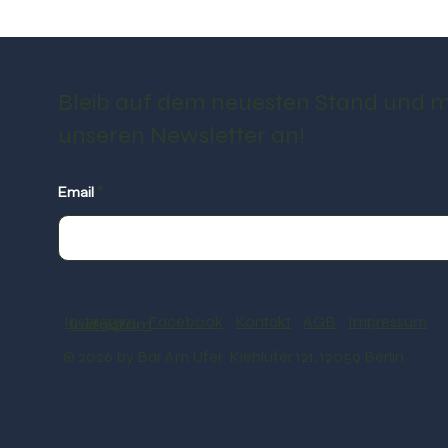
Bleib auf dem neuesten Stand und m
unseren Newsletter an!
Email
Instagram
Facebook
Kontakt
AGB
Impressum
Instagram
© 2026 by Bar Am Ufer Kiehlufer 121, 12059 Berlin