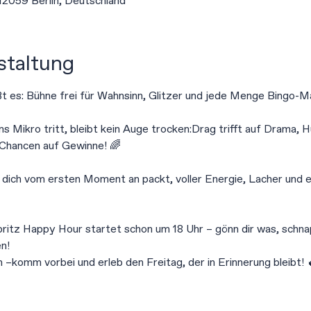
 12059 Berlin, Deutschland
staltung
eißt es: Bühne frei für Wahnsinn, Glitzer und jede Menge Bingo-M
Mikro tritt, bleibt kein Auge trocken:Drag trifft auf Drama, 
Chancen auf Gewinne! 🌈
e dich vom ersten Moment an packt, voller Energie, Lacher und e
itz Happy Hour startet schon um 18 Uhr – gönn dir was, schnap
n! 
–komm vorbei und erleb den Freitag, der in Erinnerung bleibt! 