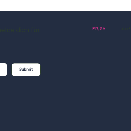
FR, SA
ab 18.
elde dich für
Submit