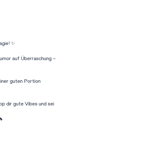
agie! ✨
Humor auf Überraschung – 
iner guten Portion 
p dir gute Vibes und sei 
🔥