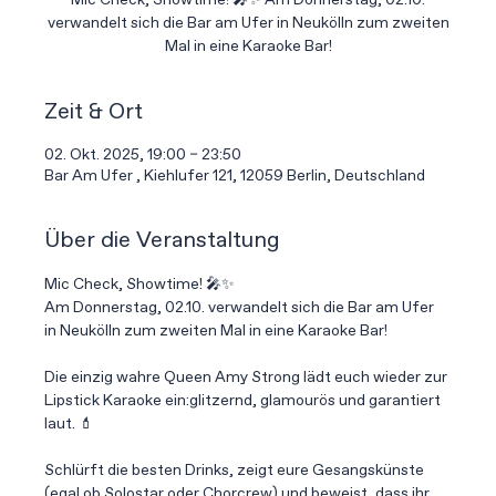
Mic Check, Showtime! 🎤✨ Am Donnerstag, 02.10.
verwandelt sich die Bar am Ufer in Neukölln zum zweiten
Mal in eine Karaoke Bar!
Zeit & Ort
02. Okt. 2025, 19:00 – 23:50
Bar Am Ufer , Kiehlufer 121, 12059 Berlin, Deutschland
Über die Veranstaltung
Mic Check, Showtime! 🎤✨
Am Donnerstag, 02.10. verwandelt sich die Bar am Ufer 
in Neukölln zum zweiten Mal in eine Karaoke Bar!
Die einzig wahre Queen Amy Strong lädt euch wieder zur 
Lipstick Karaoke ein:glitzernd, glamourös und garantiert 
laut. 💄
Schlürft die besten Drinks, zeigt eure Gesangskünste 
(egal ob Solostar oder Chorcrew) und beweist, dass ihr 